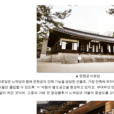
▲ 운현궁 이로당
이로당은 노락당과 함께 운현궁의
안채 기능을 담당한 건물로
,
가장 안쪽에 위치
자들만
출입할 수 있도록 ‘ㅁ’자형의 별도공간을 형성하고 있지요
.
부대부인 
맡아
하던 곳이며
,
고종과 가례 전 명성황후가 노락당과 더불어 중법도를 