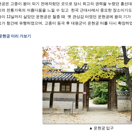
현궁은
고종이
왕이
되기
전에자랐던
곳으로
당시
최고의
권력을
누렸던
흥선대
리의
전통가옥의
아름다움을
느낄
수
있고
한국
근대사에서
중요한
장소이기도
종이
12살까지
살았던 운현
궁은
철종 때
옛
관상감
터였던
운현궁에
왕의
기가
요가
항간
에
유행하였으며
,
고종이
등극
후
대원군이
운현궁
터를
다시
확장하
운현궁 미리 가보기
▲ 운현궁 입구