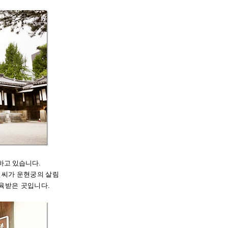
하고 있습니다
.
민씨가 운현궁의 살림
교육받은
곳입니다
.