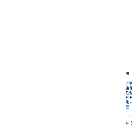
코
상
출
만
만
행
문
⊙ 