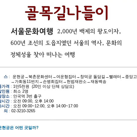
스
:
운현궁
→
북촌문화센터
→
여운형집터
→
창덕궁 돌담길
→
빨래터
→
중앙고
→
가회동
11
번지
→
손병희집터
→
헌법재판소
→
재동백송
품가격
:
1
만
5
천원
(20
인 이상 단체 상담요
)
발인원
:
최소
2
명
남장소
:
안국역
3
번 출구
남시간
:
오전
09:00,
오후
14:00
사시간
:
오전
09:00~12:00,
오후
14:00~17:00
의
:
02-3210-3265
운현궁은 어떤 곳일까?