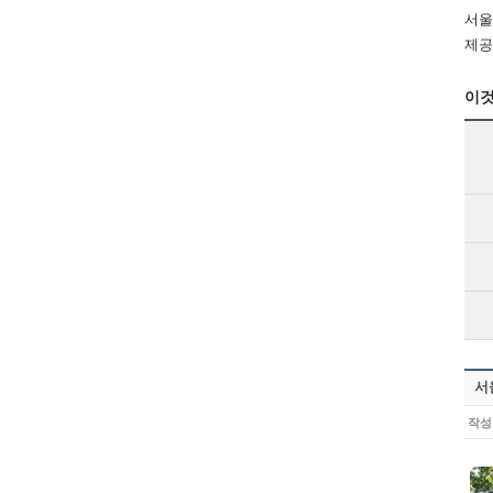
서울
제공
이것
서
작성