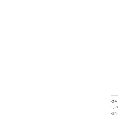
경주
1,
신라