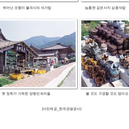
어난 조형미 불국사의 석가탑 늠름한 감은사지 삼층석탑
 정취가 가득한 양동민속마을 볼 것도 구경할 것도 많아
[사진제공_한국관광공사]