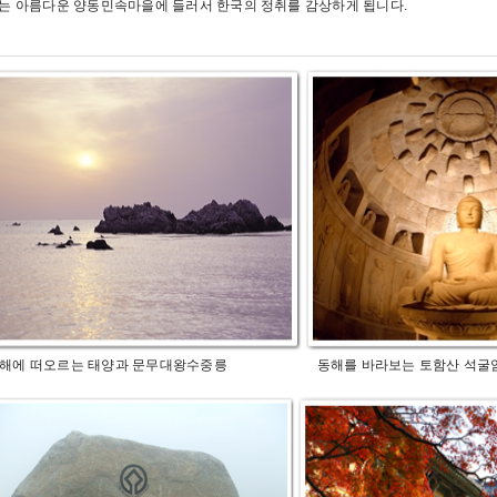
는 아름다운 양동민속마을에 들러서 한국의 정취를 감상하게 됩니다.
에 떠오르는 태양과 문무대왕수중릉 동해를 바라보는 토함산 석굴암