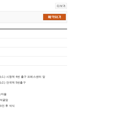
장소1.) 시청역 4번 출구 프레스센터 앞
장소2.) 안국역 5번출구
민속마을
, 석굴암
체크인 후 석식