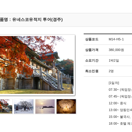
품명 : 유네스코유적지 투어(경주)
상품코드
M14-H5-1
상품가격
380,000원
소요기간
1박2일
최소인원
2명
[1일차]
07:30~ (픽업
07:45~ (픽업
12:00~ 중식
13:00~ 양동
15:00~ 불국사
18:00~ 호텔 