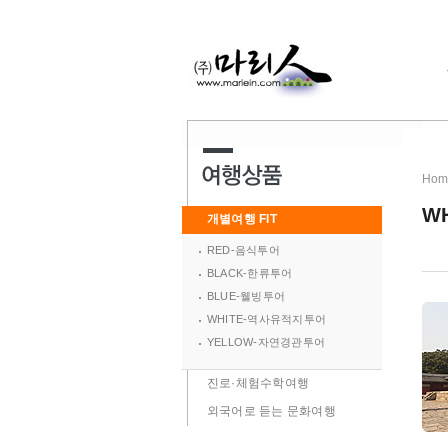
Hom
W
개별여행 FIT
RED-음식투어
BLACK-한류투어
BLUE-웰빙투어
WHITE-역사유적지투어
YELLOW-자연경관투어
진로·체험수학여행
외국어로 듣는 문화여행