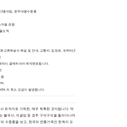
사지3층석탑, 문무대왕수중릉
민속마을 관람
 서울도착
문화교류해설사 해설 및 안내, 교통비, 입장료, 숙박비(2
회
예약시 결제하셔야 예약완료됩니다.
건
없음
0%
100% 의 취소 요금이 발생합니다.
역사 유적지로 가득한, 매우 독특한 곳이랍니다. 약
주는 불국사, 석굴암 등 경주 구석구석을 돌아다니며
의 수중릉을 보고, 한국의 전통가옥인 한옥이 모