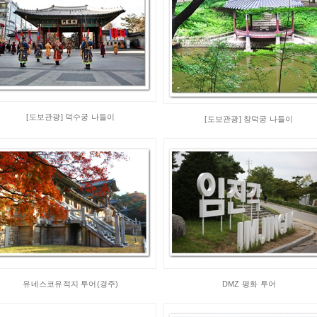
[도보관광] 덕수궁 나들이
[도보관광] 창덕궁 나들이
유네스코유적지 투어(경주)
DMZ 평화 투어